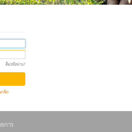
ลืมรหัสผ่าน?
มาชิก
ายการ