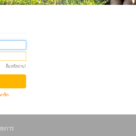
ลืมรหัสผ่าน?
มาชิก
ายการ