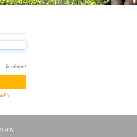
ลืมรหัสผ่าน?
มาชิก
ายการ