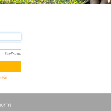
ลืมรหัสผ่าน?
มาชิก
ายการ