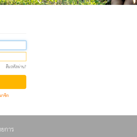
ลืมรหัสผ่าน?
มาชิก
ายการ