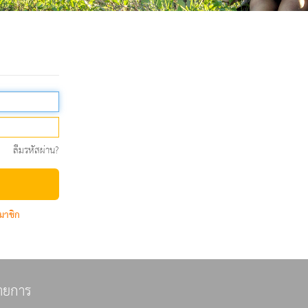
ลืมรหัสผ่าน?
มาชิก
ายการ