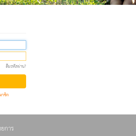
ลืมรหัสผ่าน?
มาชิก
ายการ