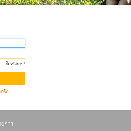
ลืมรหัสผ่าน?
มาชิก
ายการ