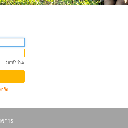
ลืมรหัสผ่าน?
มาชิก
ายการ