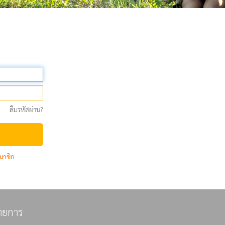
ลืมรหัสผ่าน?
มาชิก
ายการ