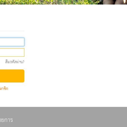
ลืมรหัสผ่าน?
มาชิก
ายการ