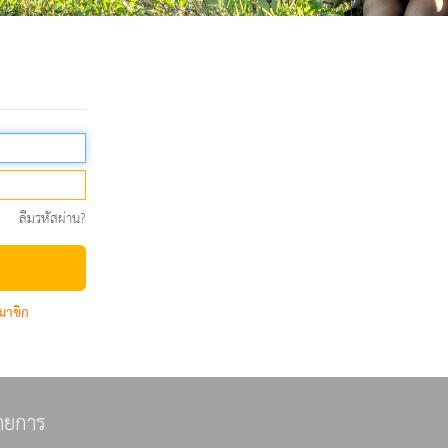
ลืมรหัสผ่าน?
มาชิก
ายการ