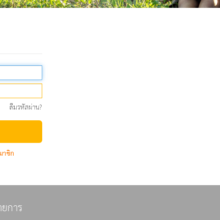
ลืมรหัสผ่าน?
มาชิก
ายการ