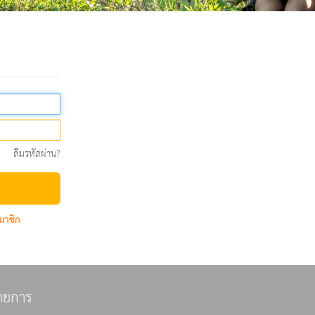
ลืมรหัสผ่าน?
มาชิก
ายการ