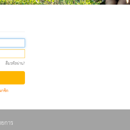
ลืมรหัสผ่าน?
มาชิก
ายการ