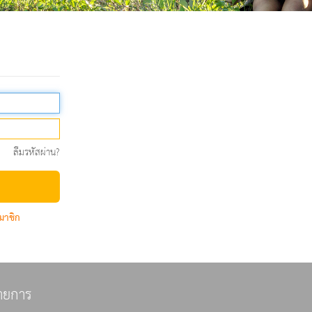
ลืมรหัสผ่าน?
มาชิก
ายการ