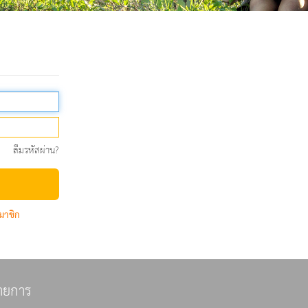
ลืมรหัสผ่าน?
มาชิก
ายการ