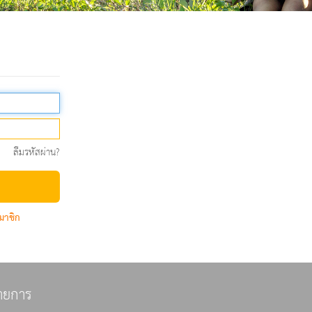
ลืมรหัสผ่าน?
มาชิก
ายการ