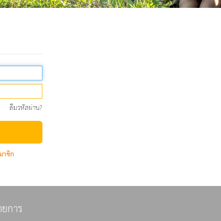
ลืมรหัสผ่าน?
มาชิก
ายการ