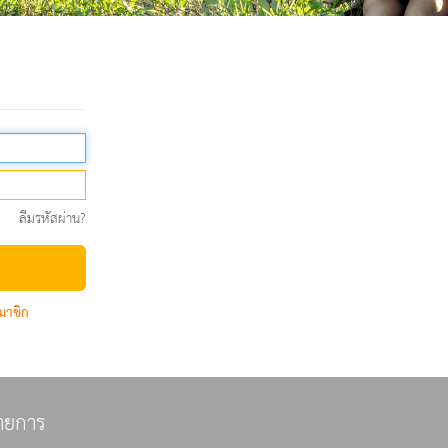
ลืมรหัสผ่าน?
มาชิก
ายการ