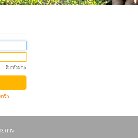
ลืมรหัสผ่าน?
มาชิก
ายการ