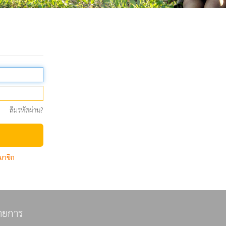
ลืมรหัสผ่าน?
มาชิก
ายการ