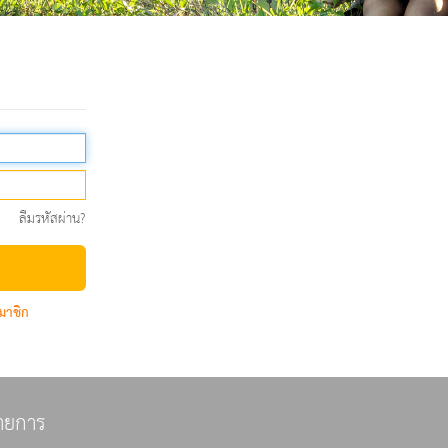
ลืมรหัสผ่าน?
มาชิก
ายการ