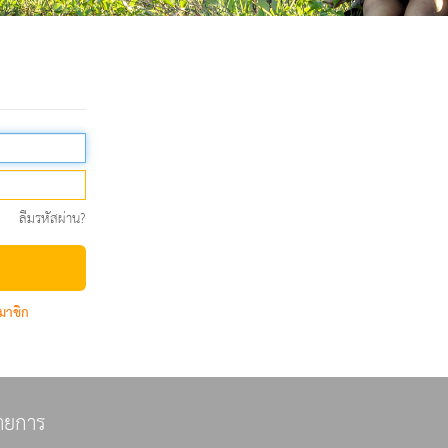
ลืมรหัสผ่าน?
มาชิก
ายการ