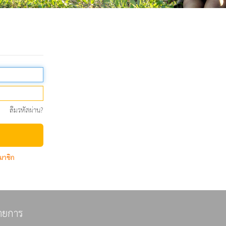
ลืมรหัสผ่าน?
มาชิก
ายการ