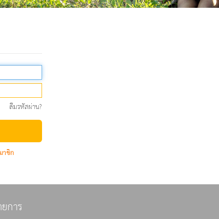
ลืมรหัสผ่าน?
มาชิก
ายการ