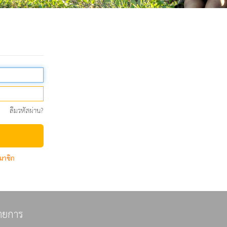
ลืมรหัสผ่าน?
มาชิก
ายการ