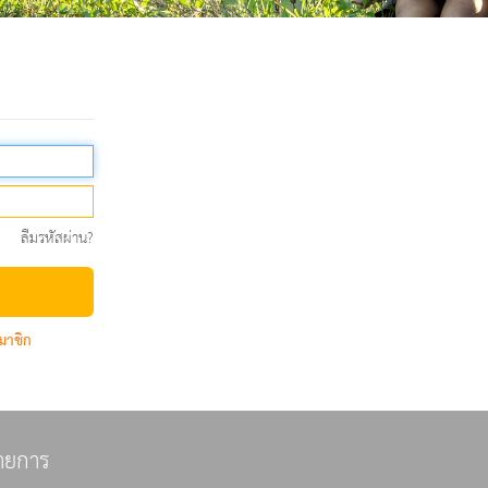
ลืมรหัสผ่าน?
มาชิก
ายการ