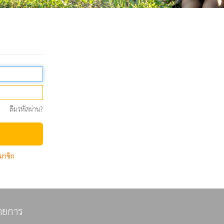
ลืมรหัสผ่าน?
มาชิก
ายการ