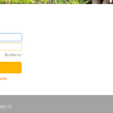
ลืมรหัสผ่าน?
มาชิก
ายการ