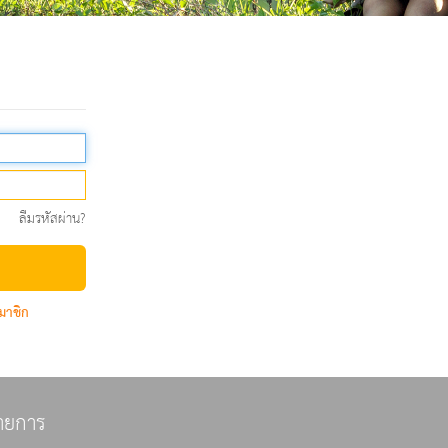
ลืมรหัสผ่าน?
มาชิก
ายการ