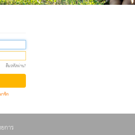
ลืมรหัสผ่าน?
มาชิก
ายการ