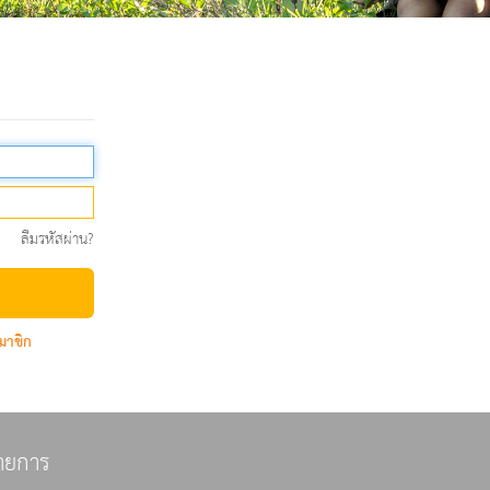
ลืมรหัสผ่าน?
มาชิก
ายการ