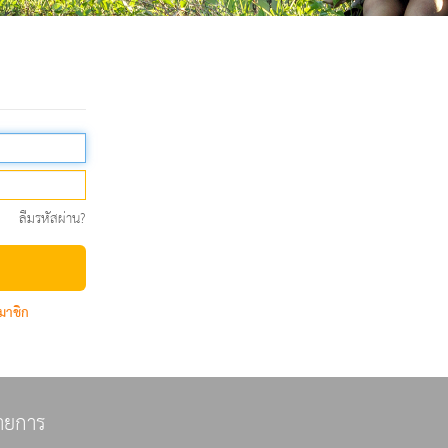
ลืมรหัสผ่าน?
มาชิก
ายการ