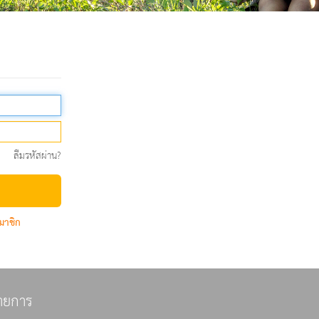
ลืมรหัสผ่าน?
มาชิก
ายการ