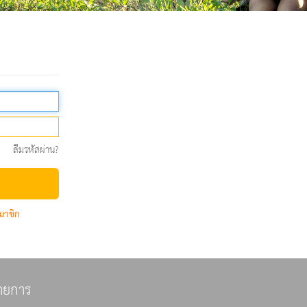
ลืมรหัสผ่าน?
มาชิก
ายการ