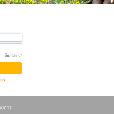
ลืมรหัสผ่าน?
มาชิก
ายการ