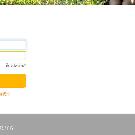
ลืมรหัสผ่าน?
มาชิก
ายการ