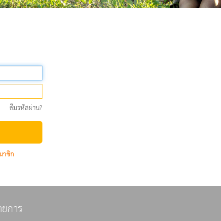
ลืมรหัสผ่าน?
มาชิก
ายการ