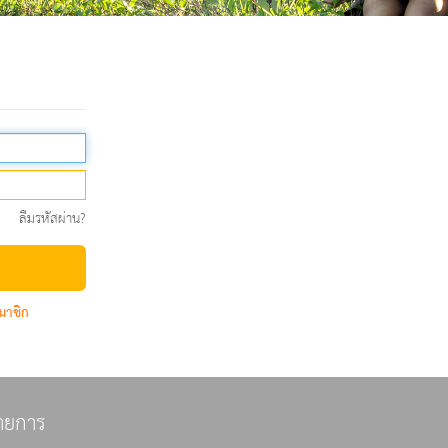
ลืมรหัสผ่าน?
มาชิก
ายการ