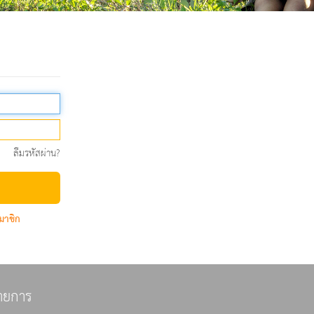
ลืมรหัสผ่าน?
มาชิก
ายการ