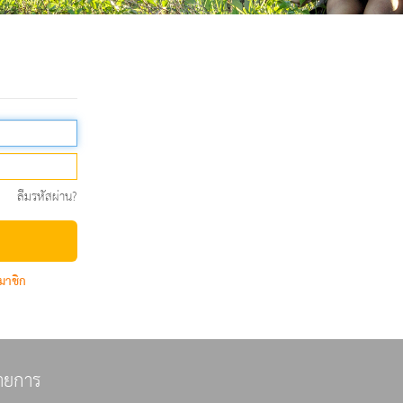
ลืมรหัสผ่าน?
มาชิก
ายการ