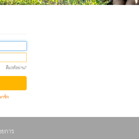
ลืมรหัสผ่าน?
มาชิก
ายการ