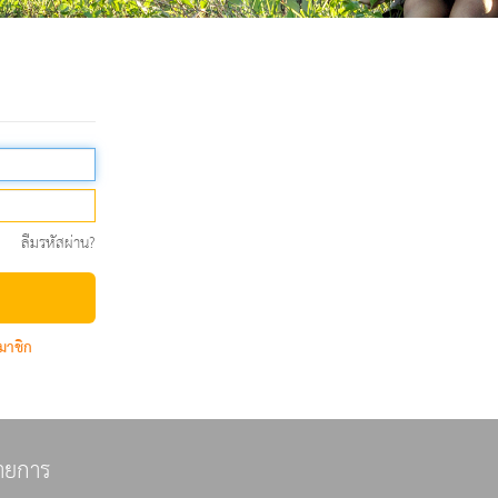
ลืมรหัสผ่าน?
มาชิก
ายการ