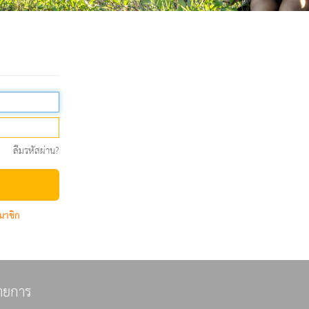
ลืมรหัสผ่าน?
มาชิก
ายการ