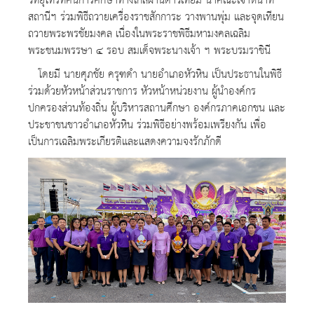
วิทยุโทรทัศน์การศึกษาทางไกลผ่านดาวเทียม นำคณะเจ้าหน้าที่
สถานีฯ ร่วมพิธีถวายเครื่องราชสักการะ​ วางพานพุ่ม​ และจุดเทียน
ถวายพระพรชัยมงคล เนื่องในพระราชพิธีมหามงคลเฉลิม
พระชนมพรรษา ๔ รอบ สมเด็จพระนางเจ้า ฯ พระบรมราชินี
โดยมี​ นายศุภชัย ครุฑดำ นายอำเภอหัวหิน เป็นประธานในพิธี​
ร่วมด้วยหัวหน้าส่วนราชการ หัวหน้าหน่วยงาน​ ผู้นำองค์กร
ปกครองส่วนท้องถิ่น​ ผู้บริหารสถานศึกษา​ องค์กรภาคเอกชน และ
ประชาชนชาวอำเภอหัวหิน ร่วมพิธีอย่างพร้อมเพรียงกัน เพื่อ
เป็นการเฉลิมพระเกียรติและแสดงความจงรักภักดี