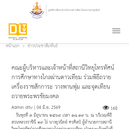
หน้าแรก
ข่าวประชาสัมพันธ์
คณะผู้บริหารและเจ้าหน้าที่สถานีวิทยุโทรทัศน์
การศึกษาทางไกลผ่านดาวเทียม ร่วมพิธีถวาย
เครื่องราชสักการะ​ วางพานพุ่ม​ และจุดเทียน
ถวายพระพรชัยมงคล
Admin dltv | 04 มิ.ย. 2569
168
วันพุธที่ ๓ มิถุนายน ๒๕๖๙ เวลา ๑๘.๑๙ น. ณ บริเวณพิธี
สวนหลวงราชินี ๑๙ ไร่​ นางยุวนิตย์ ศรศิลป์ ผู้อำนวยการสถานี