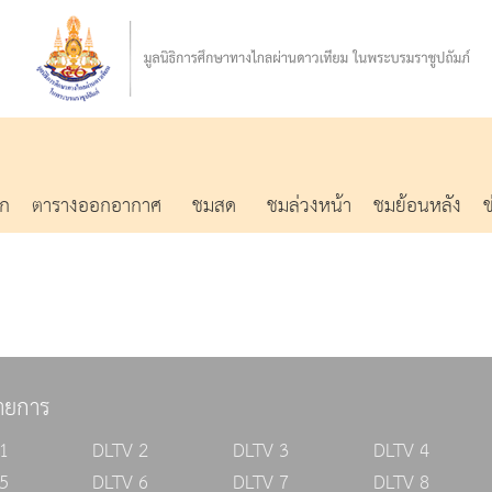
รก
ตารางออกอากาศ
ชมสด
ชมล่วงหน้า
ชมย้อนหลัง
ายการ
1
DLTV 2
DLTV 3
DLTV 4
5
DLTV 6
DLTV 7
DLTV 8