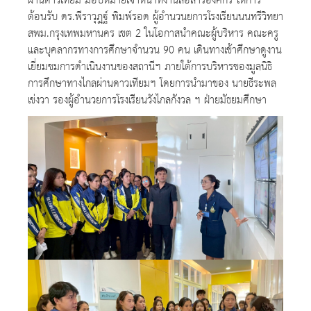
ผ่านดาวเทียม มอบหมายเจ้าหน้าที่งานสื่อสารองค์กร ให้การ
ต้อนรับ ดร.พีราวุฎฐ์ พิมพ์รอด ผู้อำนวนยการโรงเรียนนนทรีวิทยา
สพม.กรุงเทพมหานคร เขต 2 ในโอกาสนำคณะผู้บริหาร คณะครู
และบุคลากรทางการศึกษาจำนวน 90 คน เดินทางเข้าศึกษาดูงาน
เยี่ยมชมการดำเนินงานของสถานีฯ ภายใต้การบริหารของมูลนิธิ
การศึกษาทางไกลผ่านดาวเทียมฯ โดยการนำมาของ นายธีระพล
เข่งวา รองผู้อำนวยการโรงเรียนวังไกลกังวล ฯ ฝ่ายมัธยมศึกษา