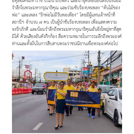
อดุลยเดชมหาราช บรมนาถบพิตร และนำจุดเทียนยืนสงบนิ่งน้อม
รำลึกในพระมหากรุณาธิคุณ และร่วมขับร้องบทเพลง “ต้นไม้ของ
พ่อ” และเพลง "รักพ่อไม่มีวันพอเพียง” โดยมีผู้แทนเจ้าหน้าที่
สถานีฯ จำนวน ๗ คน เป็นผู้นำขันร้องบทเพลง เพื่อแสดงความ
จงรักภักดี และน้อมรำลึกถึงพระมหากรุณาธิคุณอันยิ่งใหญ่หาที่สุด
มิได้ ด้วยเสียงอันดังกึกก้อง สื่อความหมายในการระลึกถึงพระองค์
ท่านและตั้งมั่นในการสืบสานพระราชปณิธานเพื่อพระองค์ต่อไป