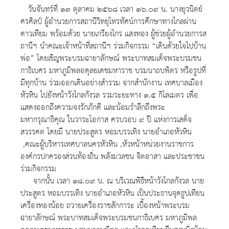
วันจันทร์ที่ ๑๓ ตุลาคม ๒๕๖๘ เวลา ๑๖.๐๙ น. นางยุวนิตย์
ศรศิลป์ ผู้อำนวยการสถานีวิทยุโทรทัศน์การศึกษาทางไกลผ่าน
ดาวเทียม พร้อมด้วย นายเกรียงไกร แสงทอง ผู้ช่วยผู้อำนวยการส
ถานีฯ นำคณะเจ้าหน้าที่สถานีฯ ร่วมกิจกรรม “เดินด้วยใจไปบ้าน
พ่อ” โดยเชิญพระบรมฉายาลักษณ์ พระบาทสมเด็จพระบรมชน
กาธิเบศร มหาภูมิพลอดุลยเดชมหาราช บรมนาถบพิตร หรือรูปที่
มีทุกบ้าน ร่วมออกเดินอย่างสำรวม จากสำนักงาน เทศบาลเมือง
หัวหิน ไปยังหน้าวังไกลกังวล รวมระยะทาง ๑.๕ กิโลเมตร เพื่อ
แสดงออกถึงความจงรักภักดี และน้อมรำลึกถึงพระ
มหากรุณาธิคุณ ในวาระโอกาส ครบรอบ ๙ ปี แห่งการเสด็จ
สวรรคต โดยมี นายประสูตร หอมบรรเทิง นายอำเภอหัวหิน
,คณะผู้บริหารเทศบาลนครหัวหิน ,หัวหน้าหน่วยงานราชการ
องค์กรปกครองส่วนท้องถิ่น พลังมวลชน จิตอาสา และประชาชน
ร่วมกิจกรรม
จากนั้น เวลา ๑๘.๐๙ น. ณ บริเวณพิธีหน้าวังไกลกังวล นาย
ประสูตร หอมบรรเทิง นายอำเภอหัวหิน เป็นประธานจุดธูปเทียน
เครื่องทองน้อย ถวายเครื่องราชสักการะ เบื้องหน้าพระบรม
ฉายาลักษณ์ พระบาทสมเด็จพระบรมชนกาธิเบศร มหาภูมิพล