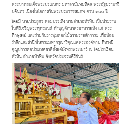
พระบาทสมเด็จพระปรเมนทร มหาอานันทมหิดล พระอัฐมรามาธิ
บดินทร เนื่องในโอกาสวันพระบรมราชสมภพ ครบ ๑๐๐ ปี
โดยมี นายประสูตร หอมบรรเทิง นายอำเภอหัวหิน เป็นประธาน
ในพิธีเจริญพระพุทธมนต์ ทำบุญตักบาตรอาหารแห้ง แด่ พระ
ภิกษุสงฆ์ และร่วมกันวางพุ่มดอกไม้ถวายราชสักการะ เพื่อน้อม
รำลึกและสำนึกในพระมหากรุณาธิคุณแด่พระองค์ท่าน ที่ทรงมี
คุณูปการต่อประเทศชาติตั้งแต่ยังทรงพระเยาว์ ณ โดมโรงเรียน
หัวหิน อำเภอหัวหิน จังหวัดประจวบคีรีขันธ์